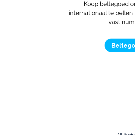
Koop beltegoed o
internationaal te bellen
vast num
Belteg
All Revi