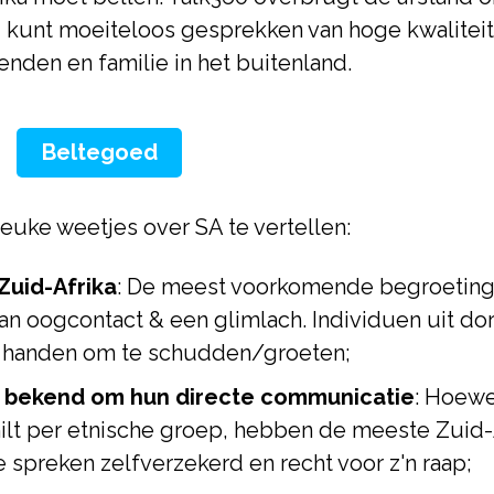
. U kunt moeiteloos gesprekken van hoge kwalite
ienden en familie in het buitenland.
Beltegoed
leuke weetjes over SA te vertellen:
Zuid-Afrika
: De meest voorkomende begroeting i
n oogcontact & een glimlach. Individuen uit do
 handen om te schudden/groeten;
n bekend om hun directe communicatie
: Hoewe
t per etnische groep, hebben de meeste Zuid-Af
spreken zelfverzekerd en recht voor z'n raap;