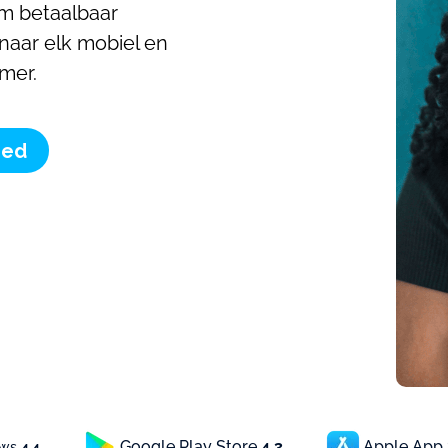
m betaalbaar
 naar elk mobiel en
mer.
oed
Google Play Store
4.3
Apple App
ews
4.4