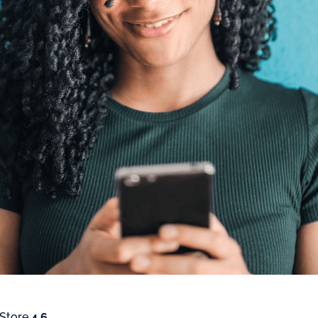
 Store
4.6