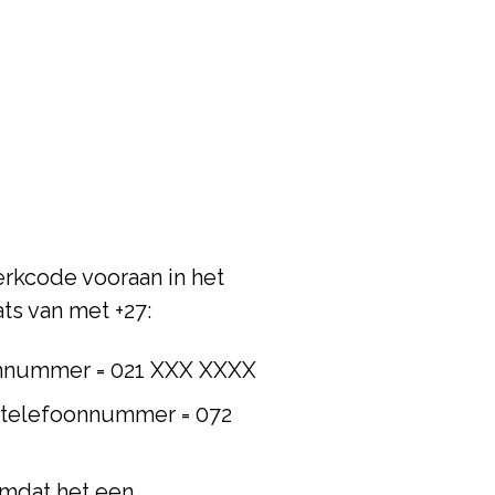
erkcode vooraan in het
ts van met +27:
efoonnummer = 021 XXX XXXX
el-telefoonnummer = 072
omdat het een