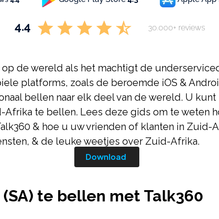
4.4
30.000+ reviews
 op de wereld als het machtigt de underserviced.
ele platforms, zoals de beroemde iOS & Android
ionaal bellen naar elk deel van de wereld. U kun
d-Afrika te bellen. Lees deze gids om te weten h
alk360 & hoe u uw vrienden of klanten in Zuid-Af
ensten, & de leuke weetjes over Zuid-Afrika.
Download
 (SA) te bellen met Talk360