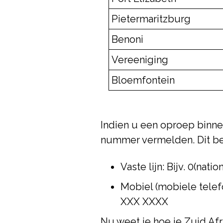
Pietermaritzburg
Benoni
Vereeniging
Bloemfontein
Indien u een oproep binne
nummer vermelden. Dit bet
Vaste lijn: Bijv. 0(na
Mobiel (mobiele telefo
XXX XXXX
Nu weet je hoe je Zuid Af