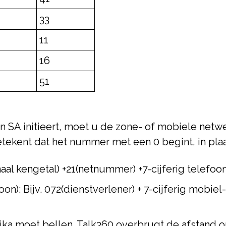
33
11
16
51
n SA initieert, moet u de zone- of mobiele netw
ekent dat het nummer met een 0 begint, in plaa
tionaal kengetal) +21(netnummer) +7-cijferig tel
on): Bijv. 072(dienstverlener) + 7-cijferig mobi
rika moet bellen. Talk360 overbrugt de afstand 