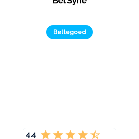
Bel Syrië
Beltegoed
4.4