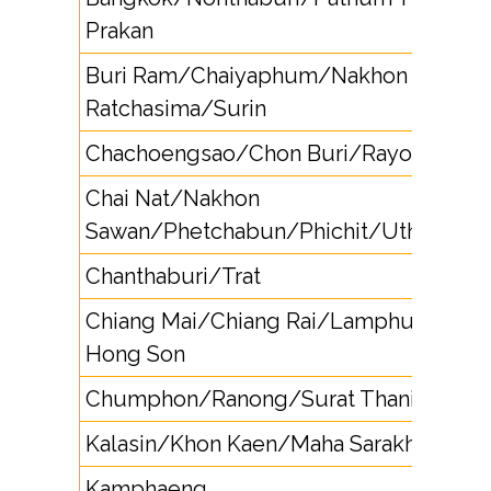
Prakan
Buri Ram/Chaiyaphum/Nakhon
Ratchasima/Surin
Chachoengsao/Chon Buri/Rayong
Chai Nat/Nakhon
Sawan/Phetchabun/Phichit/Uthai Than
Chanthaburi/Trat
Chiang Mai/Chiang Rai/Lamphun/Mae
Hong Son
Chumphon/Ranong/Surat Thani
Kalasin/Khon Kaen/Maha Sarakham/Roi
Kamphaeng