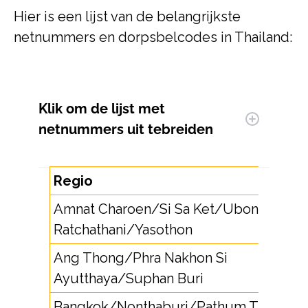
Hier is een lijst van de belangrijkste
netnummers en dorpsbelcodes in Thailand:
Klik om
de lijst met
netnummers uit te
breiden
Regio
Amnat Charoen/Si Sa Ket/Ubon
Ratchathani/Yasothon
Ang Thong/Phra Nakhon Si
Ayutthaya/Suphan Buri
Bangkok/Nonthaburi/Pathum Thani/S