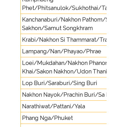
Phet/Phitsanulok/Sukhothai/Tak/Uttar
Kanchanaburi/Nakhon Pathom/Samut
Sakhon/Samut Songkhram
Krabi/Nakhon Si Thammarat/Trang
Lampang/Nan/Phayao/Phrae
Loei/Mukdahan/Nakhon Phanom/Non
Khai/Sakon Nakhon/Udon Thani
Lop Buri/Saraburi/Sing Buri
Nakhon Nayok/Prachin Buri/Sa Kaeo
Narathiwat/Pattani/Yala
Phang Nga/Phuket