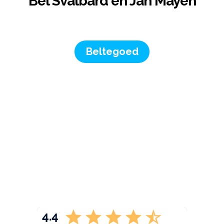
Bel Svalbard en Jan Mayen
Beltegoed
4.4