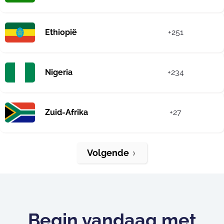
Ethiopië
+251
Nigeria
+234
Zuid-Afrika
+27
Volgende
Begin vandaag met