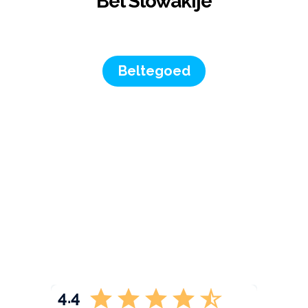
Bel Slowakije
Beltegoed
4.4