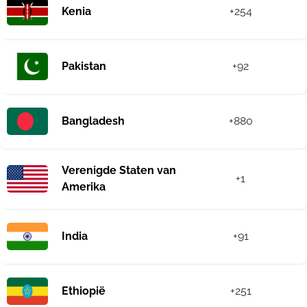
Kenia
+254
Pakistan
+92
Bangladesh
+880
Verenigde Staten van
+1
Amerika
India
+91
Ethiopië
+251