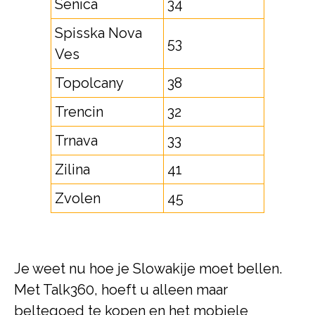
Senica
34
Spisska Nova
53
Ves
Topolcany
38
Trencin
32
Trnava
33
Zilina
41
Zvolen
45
Je weet nu hoe je Slowakije moet bellen.
Met Talk360, hoeft u alleen maar
beltegoed te kopen en het mobiele