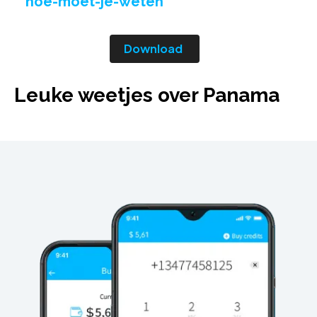
hoe-moet-je-weten
Download
Leuke weetjes over Panama