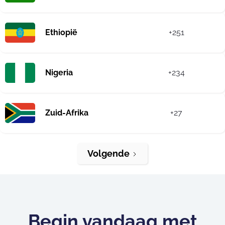
Ethiopië
+251
Nigeria
+234
Zuid-Afrika
+27
Volgende
Begin vandaag met