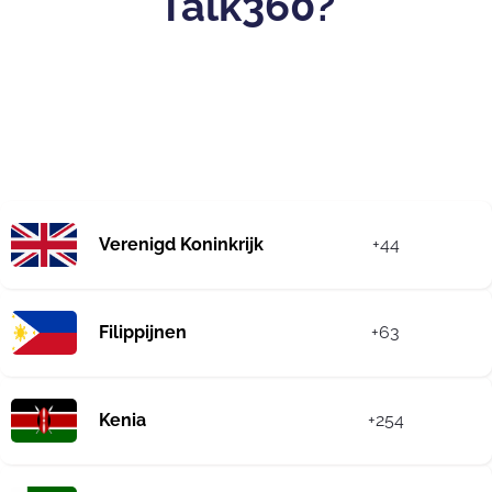
Talk360?
Verenigd Koninkrijk
+44
Filippijnen
+63
Kenia
+254