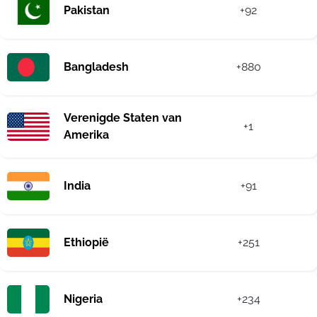
Pakistan
+92
Bangladesh
+880
Verenigde Staten van
+1
Amerika
India
+91
Ethiopië
+251
Nigeria
+234