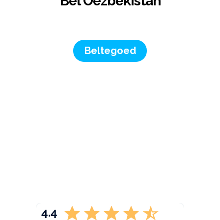
Bel Oezbekistan
Beltegoed
4.4