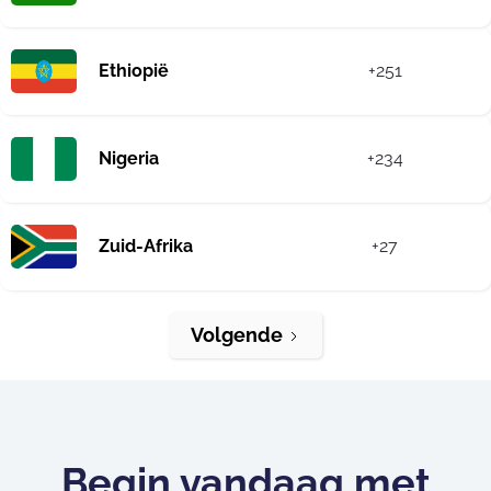
Ethiopië
+251
Nigeria
+234
Zuid-Afrika
+27
Volgende
Begin vandaag met