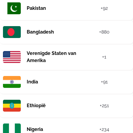
Pakistan
+92
Bangladesh
+880
Verenigde Staten van
+1
Amerika
India
+91
Ethiopië
+251
Nigeria
+234