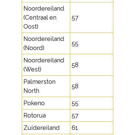
Noordereiland
(Centraal en
57
Oost)
Noordereiland
55
(Noord)
Noordereiland
58
(West)
Palmerston
58
North
Pokeno
55
Rotorua
57
Zuidereiland
61