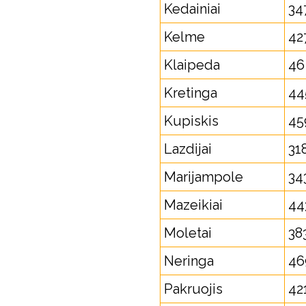
Kedainiai
34
Kelme
42
Klaipeda
46
Kretinga
44
Kupiskis
45
Lazdijai
31
Marijampole
34
Mazeikiai
44
Moletai
38
Neringa
46
Pakruojis
42