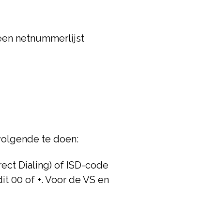
 een netnummerlijst
 volgende te doen:
ect Dialing) of ISD-code
it 00 of +. Voor de VS en