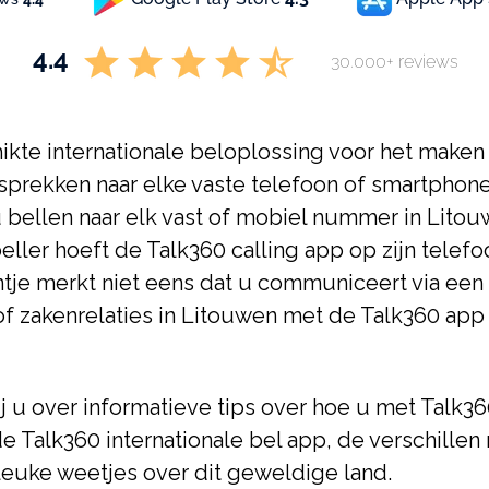
4.4
30.000+ reviews
ikte internationale beloplossing voor het make
esprekken naar elke vaste telefoon of smartphon
 bellen naar elk vast of mobiel nummer in Litouw
ller hoeft de Talk360 calling app op zijn telef
tje merkt niet eens dat u communiceert via een 
 of zakenrelaties in Litouwen met de Talk360 ap
j u over informatieve tips over hoe u met Talk3
e Talk360 internationale bel app, de verschille
 leuke weetjes over dit geweldige land.