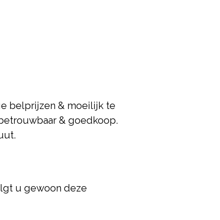
e belprijzen & moeilijk te
n betrouwbaar & goedkoop.
uut.
volgt u gewoon deze