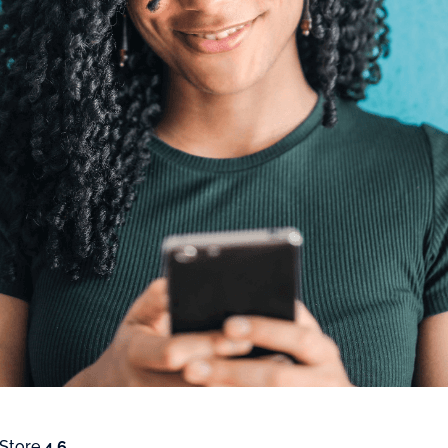
 Store
4.6