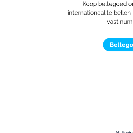
Koop beltegoed o
internationaal te bellen
vast num
Belteg
All Revi