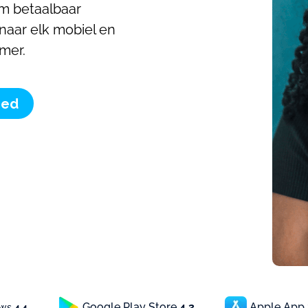
m betaalbaar
 naar elk mobiel en
mer.
oed
Google Play Store
4.3
Apple App
ews
4.4