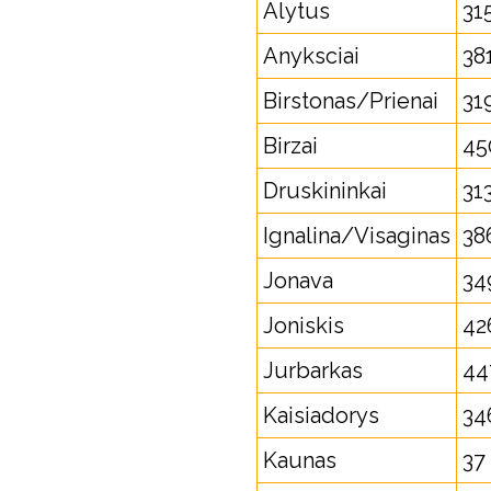
Alytus
31
Anyksciai
38
Birstonas/Prienai
31
Birzai
45
Druskininkai
31
Ignalina/Visaginas
38
Jonava
34
Joniskis
42
Jurbarkas
44
Kaisiadorys
34
Kaunas
37