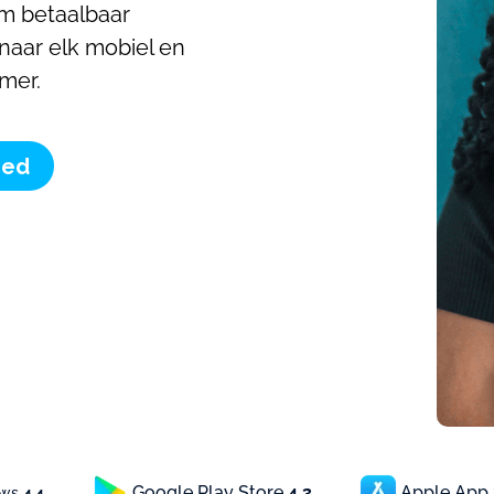
m betaalbaar
 naar elk mobiel en
mer.
oed
Google Play Store
4.3
Apple App
ews
4.4