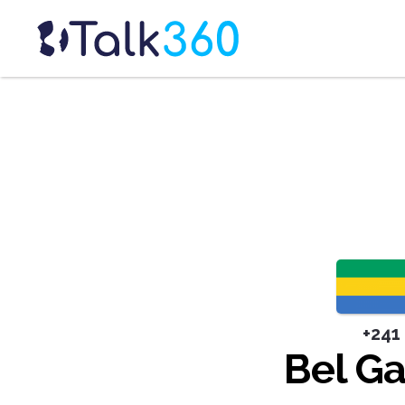
+241
Bel G