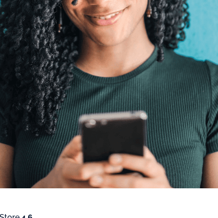
 Store
4.6