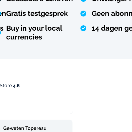
en
Gratis testgesprek
Geen abonn
s
Buy in your local
14 dagen ge
currencies
 Store
4.6
Geweten Toperesu