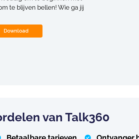
m te blijven bellen! Wie ga jij
Download
ordelen van Talk360
t
Betaalbare tarieven
Ontvanger h