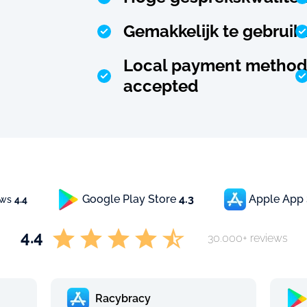
Gemakkelijk te gebruik
Local payment method
accepted
Google Play Store
4.3
Apple App
ews
4.4
4.4
30.000+ reviews
Racybracy