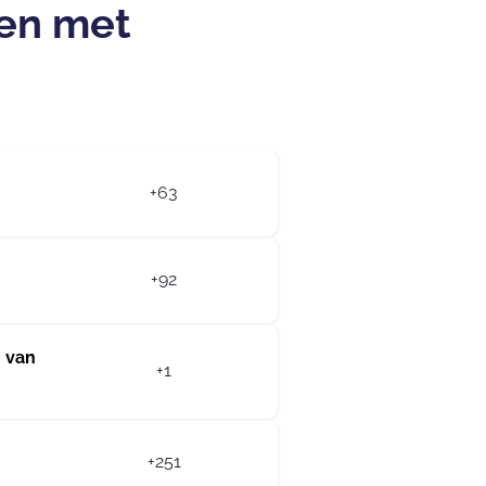
len met
+63
+92
 van
+1
+251