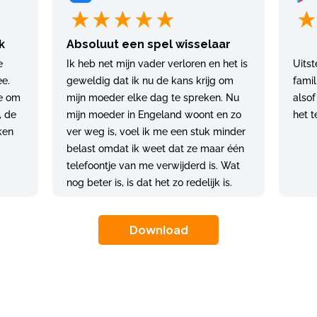
k
Absoluut een spel wisselaar
e
Ik heb net mijn vader verloren en het is
Uitst
e.
geweldig dat ik nu de kans krijg om
fami
te om
mijn moeder elke dag te spreken. Nu
alsof
, de
mijn moeder in Engeland woont en zo
het t
ken
ver weg is, voel ik me een stuk minder
belast omdat ik weet dat ze maar één
telefoontje van me verwijderd is. Wat
nog beter is, is dat het zo redelijk is.
Download