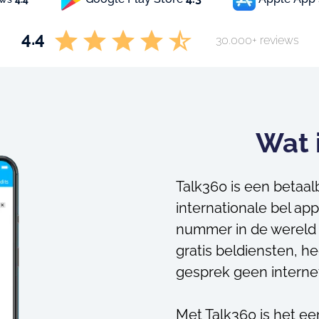
4.4
30.000+ reviews
Wat 
Talk360 is een betaa
internationale bel ap
nummer in de wereld k
gratis beldiensten, h
gesprek geen internet
Met Talk360 is het e