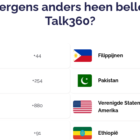
 ergens anders heen bel
Talk360?
+44
Filippijnen
+254
Pakistan
Verenigde Staten
+880
Amerika
+91
Ethiopië