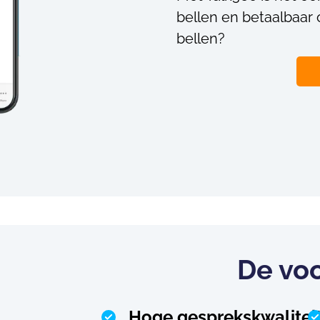
bellen en betaalbaar o
bellen?
De vo
Hoge gesprekskwalitei