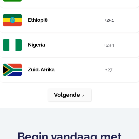
Ethiopië
+251
Nigeria
+234
Zuid-Afrika
+27
Volgende
Begin vandaag met