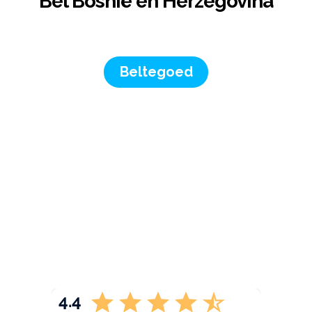
Bel Bosnië en Herzegovina
Beltegoed
4.4