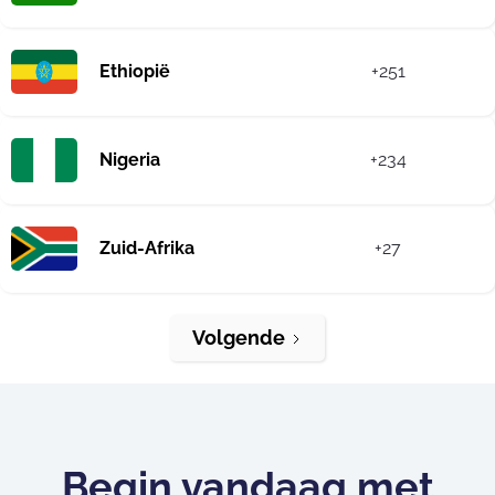
Ethiopië
+251
Nigeria
+234
Zuid-Afrika
+27
Volgende
Begin vandaag met