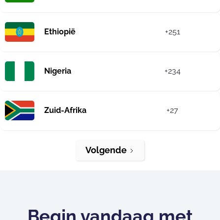
Ethiopië
+251
Nigeria
+234
Zuid-Afrika
+27
Volgende
Begin vandaag met