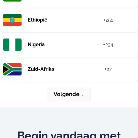
Ethiopië
+251
Nigeria
+234
Zuid-Afrika
+27
Volgende
Begin vandaag met