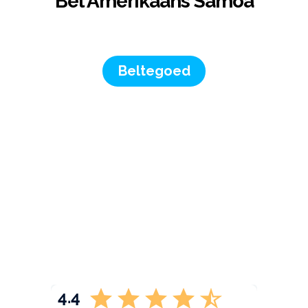
Bel Amerikaans Samoa
Beltegoed
4.4